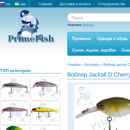
рус
укр
Главная
Доставка и оплата
Сотрудничество
Например,
Воблер
Приманки
Одежда и обувь
Сумки, ящики, коробки
Сна
Главная
»
Воблеры
»
Воблер Jackall 
ТОП категории
Воблер Jackall D Cherry