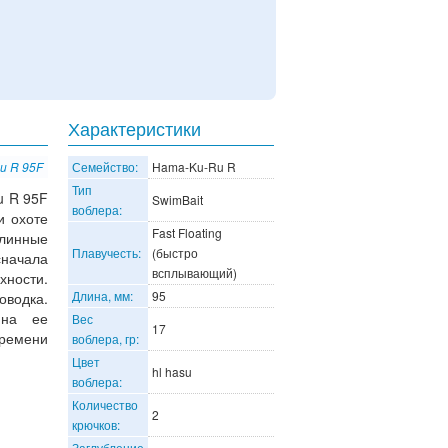
Характеристики
u R 95F
Семейство:
Hama-Ku-Ru R
Тип
u R 95F
SwimBait
воблера:
и охоте
Fast Floating
линные
Плавучесть:
(быстро
начала
всплывающий)
хности.
Длина, мм:
95
водка.
 на ее
Вес
17
времени
воблера, гр:
Цвет
hl hasu
воблера:
Количество
2
крючков:
Заглубление