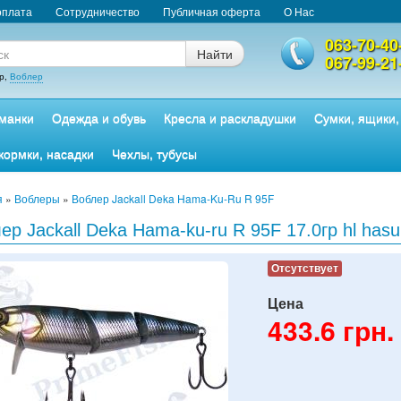
оплата
Сотрудничество
Публичная оферта
О Нас
063-70-40
Найти
067-99-21
р,
Воблер
манки
Одежда и обувь
Кресла и раскладушки
Сумки, ящики,
кормки, насадки
Чехлы, тубусы
я
»
Воблеры
»
Воблер Jackall Deka Hama-Ku-Ru R 95F
ер Jackall Deka Hama-ku-ru R 95F 17.0гр hl hasu
Отсутствует
Цена
433.6
грн.