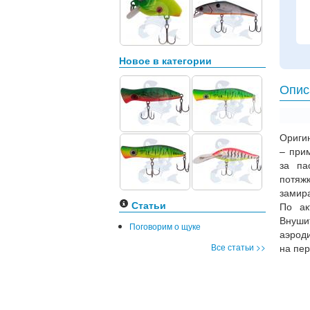
Новое в категории
Опис
Ориги
– при
за па
потяж
замира
Статьи
По ак
Внуши
Поговорим о щуке
аэроди
Все статьи >>
на пе