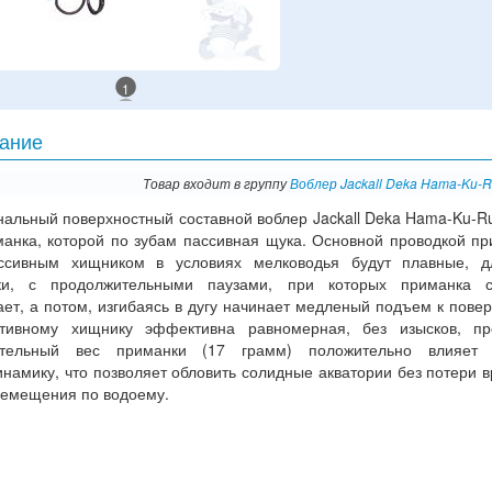
1
ание
Товар входит в группу
Воблер Jackall Deka Hama-Ku-R
нальный поверхностный составной воблер Jackall Deka Hama-Ku-R
манка, которой по зубам пассивная щука. Основной проводкой пр
ссивным хищником в условиях мелководья будут плавные, д
ки, с продолжительными паузами, при которых приманка с
ет, а потом, изгибаясь в дугу начинает медленый подъем к повер
тивному хищнику эффективна равномерная, без изысков, про
тельный вес приманки (17 грамм) положительно влияет
намику, что позволяет обловить солидные акватории без потери 
ремещения по водоему.