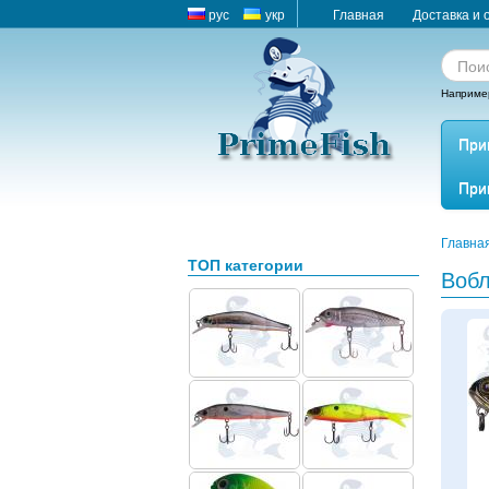
рус
укр
Главная
Доставка и 
Наприме
При
При
Главна
ТОП категории
Вобл