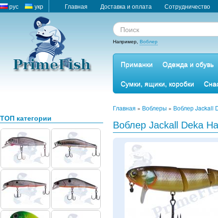
рус
укр
Главная
Доставка и оплата
Сотрудничество
Например,
Воблер
Приманки
Одежда и обувь
Сумки, ящики, коробки
Сна
Главная
»
Воблеры
»
Воблер Jackall
ТОП категории
Воблер Jackall Deka Ham