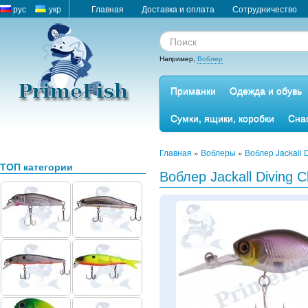
рус
укр
Главная
Доставка и оплата
Сотрудничество
Например,
Воблер
Приманки
Одежда и обувь
Сумки, ящики, коробки
Сна
Главная
»
Воблеры
»
Воблер Jackall 
ТОП категории
Воблер Jackall Diving 