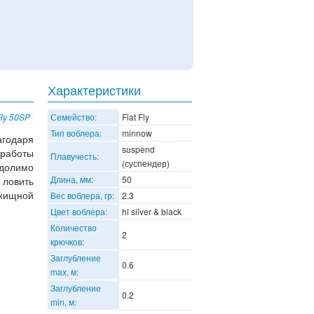
Характеристики
Fly 50SP
Семейство:
Flat Fly
Тип воблера:
minnow
агодаря
suspend
 работы
Плавучесть:
(суспендер)
долимо
Длина, мм:
50
 ловить
 хищной
Вес воблера, гр:
2.3
Цвет воблера:
hl silver & black
Количество
2
крючков:
Заглубление
0.6
max, м:
Заглубление
0.2
min, м: