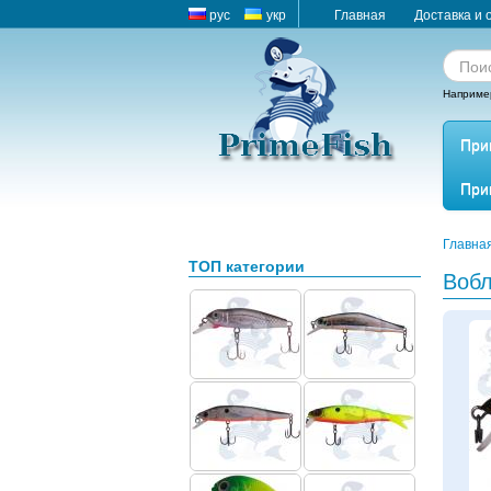
рус
укр
Главная
Доставка и 
Наприме
При
При
Главна
ТОП категории
Вобле