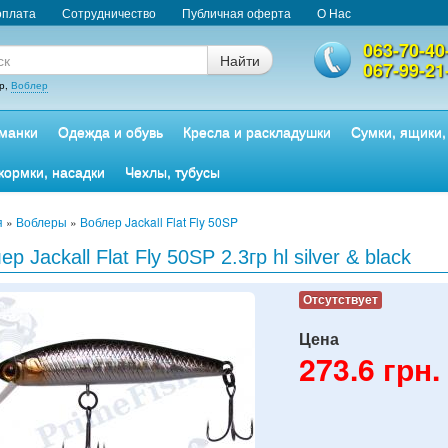
оплата
Сотрудничество
Публичная оферта
О Нас
063-70-40
Найти
067-99-21
р,
Воблер
манки
Одежда и обувь
Кресла и раскладушки
Сумки, ящики,
кормки, насадки
Чехлы, тубусы
я
»
Воблеры
»
Воблер Jackall Flat Fly 50SP
р Jackall Flat Fly 50SP 2.3гр hl silver & black
Отсутствует
Цена
273.6
грн.