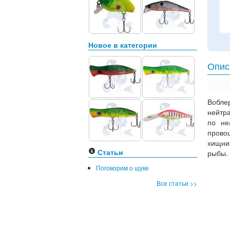
Новое в категории
Опис
Вобле
нейтр
по не
прово
хищни
Статьи
рыбы.
Поговорим о щуке
Все статьи >>