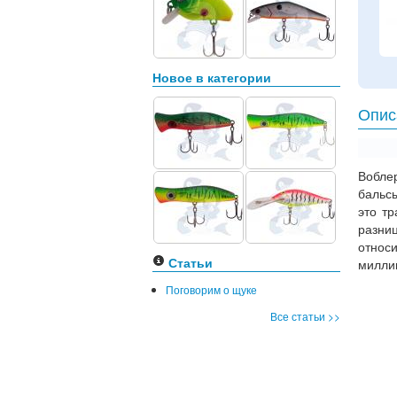
Новое в категории
Опис
Вобле
бальсы
это т
разни
относи
Статьи
миллим
Поговорим о щуке
Все статьи >>