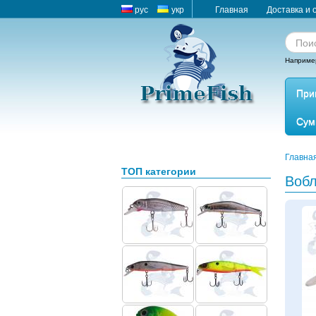
рус
укр
Главная
Доставка и 
Наприме
При
Сум
Главна
ТОП категории
Вобл