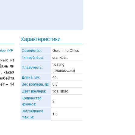
Характеристики
hico 44F
Семейство:
Geronimo Chico
Тип воблера:
crankbait
нных из
floating
Дань ли
Плавучесть:
(плавающий)
, какая
Длина, мм:
44
нкбейта
ет – 44
Вес воблера, гр:
6.8
Цвет воблера:
tidal shad
Количество
2
крючков:
Заглубление
1.5
max, м: