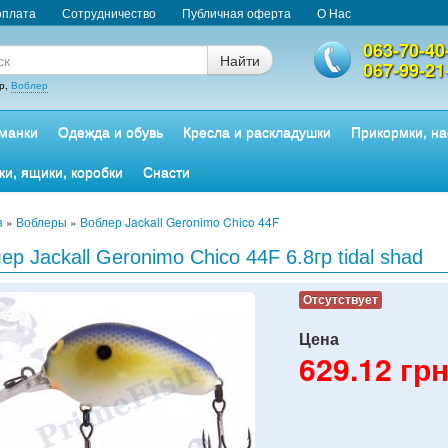
оплата
Сотрудничество
Публичная оферта
О Нас
063-70-40
Найти
067-99-21
р,
Воблер
манки
Одежда и обувь
Кресла и раскладушки
Прикормки, на
ки, ящики, коробки
Снасти
я
»
Воблеры
»
Воблер Jackall Geronimo Chico 44F
ер Jackall Geronimo Chico 44F 6.8гр tidal shad
Отсутствует
Цена
629.12
грн