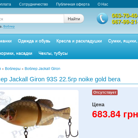
оплата
Сотрудничество
Публичная оферта
О Нас
063-70-40
Найти
067-99-21
р,
Воблер
манки
Одежда и обувь
Кресла и раскладушки
Сумки, ящики,
кормки, насадки
Чехлы, тубусы
я
»
Воблеры
»
Воблер Jackall Giron
ер Jackall Giron 93S 22.5гр noike gold bera
Отсутствует
Цена
683.84
грн