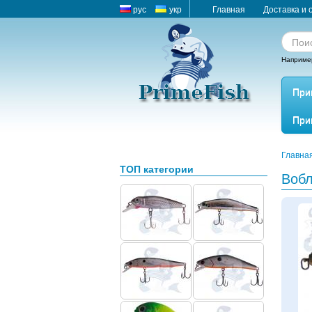
рус
укр
Главная
Доставка и 
Наприме
При
При
Главна
ТОП категории
Вобл