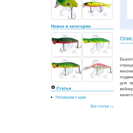
Новое в категории
Опис
Безл
отрица
милли
подви
для т
Статьи
вобле
качест
Поговорим о щуке
Все статьи >>