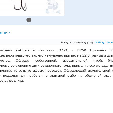
1
ание
Товар входит в группу
Воблер Jacka
опастный
воблер
от компании
Jackall
-
Giron
. Приманка об
тельной плавучестью, что немудрено при весе в 22,5 грамма и дли
метра. Обладая собственной, выразительной игрой, бла
жному сочленению двух секционного тела, приманка все-же адапт
вичинга, то есть рывковых проводок. Обладающий значительной 
р подходит для работы по активной рыбе на обширной акват
ве разведчика.