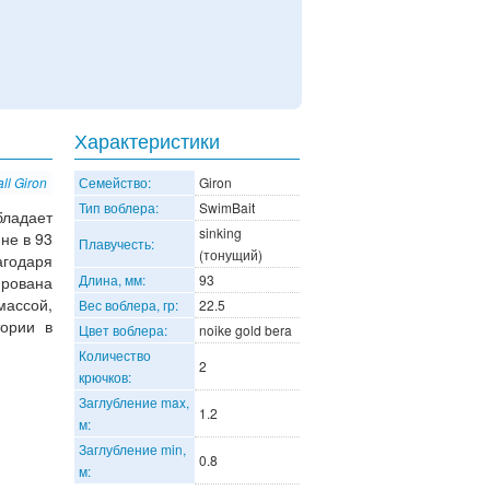
Характеристики
ll Giron
Семейство:
Giron
Тип воблера:
SwimBait
ладает
sinking
не в 93
Плавучесть:
(тонущий)
годаря
Длина, мм:
93
ирована
массой,
Вес воблера, гр:
22.5
ории в
Цвет воблера:
noike gold bera
Количество
2
крючков:
Заглубление max,
1.2
м:
Заглубление min,
0.8
м: