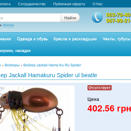
оплата
Сотрудничество
Публичная оферта
О Нас
063-70-40
Найти
067-99-21
р,
Воблер
манки
Одежда и обувь
Кресла и раскладушки
Чехлы, тубусы
кормки, насадки
я
»
Воблеры
»
Воблер Jackall Hama-Ku-Ru Spider
ер Jackall Hamakuru Spider ul beatle
Отсутствует
Цена
402.56
грн