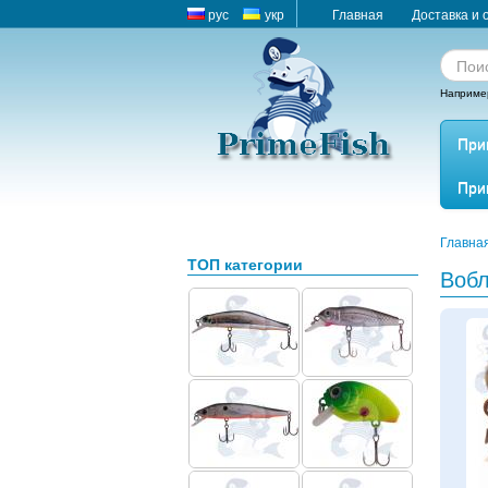
рус
укр
Главная
Доставка и 
Наприме
При
При
Главна
ТОП категории
Вобл