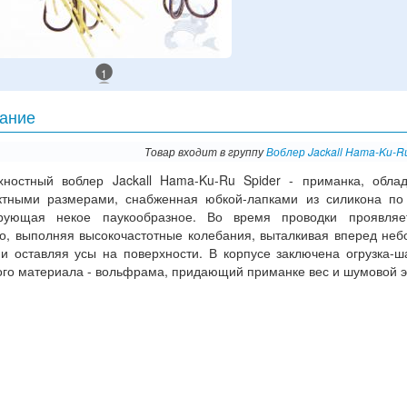
1
ание
Товар входит в группу
Воблер Jackall Hama-Ku-Ru
хностный воблер Jackall Hama-Ku-Ru Spider - приманка, обл
ктными размерами, снабженная юбкой-лапками из силикона по
рующая некое паукообразное. Во время проводки проявляе
но, выполняя высокочастотные колебания, выталкивая вперед не
 и оставляя усы на поверхности. В корпусе заключена огрузка-ш
ого материала - вольфрама, придающий приманке вес и шумовой 