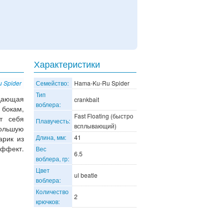
Характеристики
 Spider
Семейство:
Hama-Ku-Ru Spider
Тип
адающая
crankbait
воблера:
 бокам,
Fast Floating (быстро
т себя
Плавучесть:
всплывающий)
большую
Длина, мм:
41
арик из
эффект.
Вес
6.5
воблера, гр:
Цвет
ul beatle
воблера:
Количество
2
крючков: