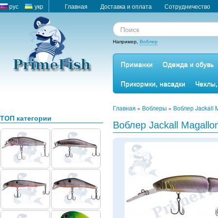
рус
укр
Главная
Доставка и оплата
Сотрудничество
Например,
Воблер
Приманки
Одежда и обувь
Прикормки, насадки
Чехлы,
Главная
»
Воблеры
»
Воблер Jackall 
ТОП категории
Воблер Jackall Magallo