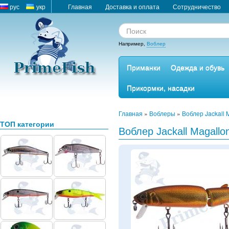
рус
укр
Главная
Доставка и оплата
Сотрудничество
Например,
Воблер
Приманки
Одежда и обувь
Прикормки, насадки
Главная
»
Воблеры
»
Воблер Jackall 
ТОП категории
Воблер Jackall Magallo