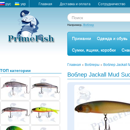
рус
укр
Главная
Доставка и оплата
Сотрудничество
Например,
Воблер
Приманки
Одежда и обувь
Сумки, ящики, коробки
Сна
Главная
»
Воблеры
»
Воблер Jackall 
ТОП категории
Воблер Jackall Mud Suc