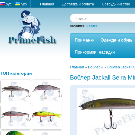
рус
укр
Главная
Доставка и оплата
Сотрудничество
Например,
Воблер
Приманки
Одежда и обувь
Прикормки, насадки
Главная
»
Воблеры
»
Воблер Jackall 
ТОП категории
Воблер Jackall Seira M