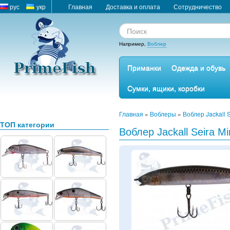
рус
укр
Главная
Доставка и оплата
Сотрудничество
Например,
Воблер
Приманки
Одежда и обувь
Сумки, ящики, коробки
Главная
»
Воблеры
»
Воблер Jackall 
ТОП категории
Воблер Jackall Seira Mi