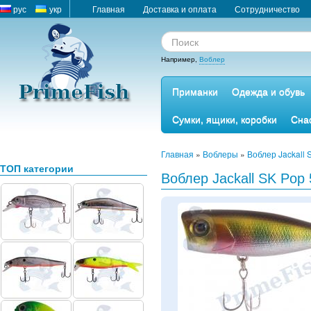
рус
укр
Главная
Доставка и оплата
Сотрудничество
Например,
Воблер
Приманки
Одежда и обувь
Сумки, ящики, коробки
Сна
Главная
»
Воблеры
»
Воблер Jackall 
ТОП категории
Воблер Jackall SK Pop 