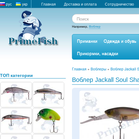
рус
укр
Главная
Доставка и оплата
Сотрудничество
Например,
Воблер
Приманки
Одежда и обувь
Прикормки, насадки
Главная
»
Воблеры
»
Воблер Jackall 
ТОП категории
Воблер Jackall Soul Sh