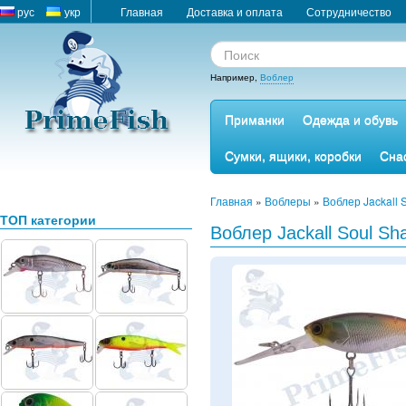
рус
укр
Главная
Доставка и оплата
Сотрудничество
Например,
Воблер
Приманки
Одежда и обувь
Сумки, ящики, коробки
Сна
Главная
»
Воблеры
»
Воблер Jackall 
ТОП категории
Воблер Jackall Soul Sh