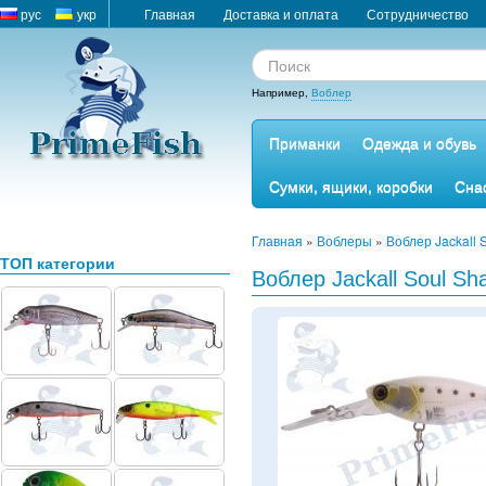
рус
укр
Главная
Доставка и оплата
Сотрудничество
Например,
Воблер
Приманки
Одежда и обувь
Сумки, ящики, коробки
Сна
Главная
»
Воблеры
»
Воблер Jackall 
ТОП категории
Воблер Jackall Soul Sh