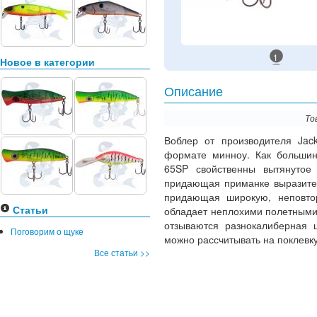
1
Новое в категории
Описание
То
Воблер от производителя Jac
формате минноу. Как большин
65SP свойственны вытянутое
придающая приманке выразител
придающая широкую, неповто
Статьи
обладает неплохими полетными
отзываются разнокалиберная 
Поговорим о щуке
можно рассчитывать на поклевку
Все статьи >>