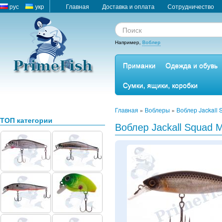
рус
укр
Главная
Доставка и оплата
Сотрудничество
Например,
Воблер
Приманки
Одежда и обувь
Сумки, ящики, коробки
Главная
»
Воблеры
»
Воблер Jackall
ТОП категории
Воблер Jackall Squad Mi