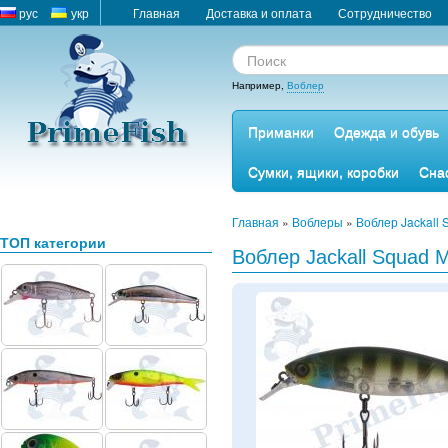
рус
укр
Главная
Доставка и оплата
Сотрудничество
Например,
Воблер
Приманки
Одежда и обувь
Сумки, ящики, коробки
Сна
Главная
»
Воблеры
»
Воблер Jackall
ТОП категории
Воблер Jackall Squad Mi