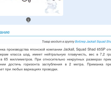
1
ание
Товар входит в группу
Воблер Jackall Squad Sh
ка производства японской компании Jackall, Squad Shad 65SP от
лерам класса шэд, имеет нейтральную плавучесть, вес в 7,2 г
 в 65 миллиметров. При относительно некрупных размерах при
янии достичь горизонта заглубления в 2 метра. Приманка пр
ает при любых вариациях проводки.