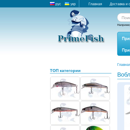
рус
укр
Главная
Доставка и 
Наприме
При
При
Главна
ТОП категории
Вобл