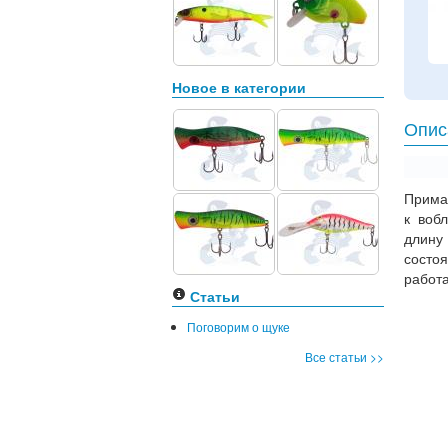
Новое в категории
Опис
Приман
к воб
длину
состо
работ
Статьи
Поговорим о щуке
Все статьи >>