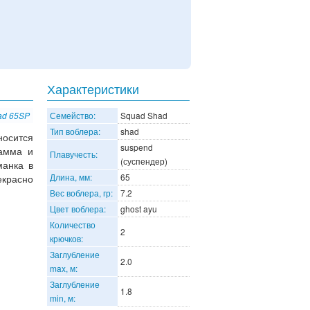
Характеристики
ad 65SP
Семейство:
Squad Shad
Тип воблера:
shad
носится
suspend
рамма и
Плавучесть:
(суспендер)
манка в
Длина, мм:
65
екрасно
Вес воблера, гр:
7.2
Цвет воблера:
ghost ayu
Количество
2
крючков:
Заглубление
2.0
max, м:
Заглубление
1.8
min, м: