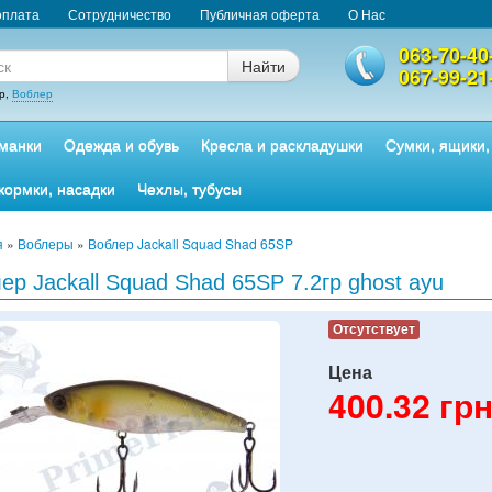
оплата
Сотрудничество
Публичная оферта
О Нас
063-70-40
Найти
067-99-21
р,
Воблер
манки
Одежда и обувь
Кресла и раскладушки
Сумки, ящики,
кормки, насадки
Чехлы, тубусы
я
»
Воблеры
»
Воблер Jackall Squad Shad 65SP
ер Jackall Squad Shad 65SP 7.2гр ghost ayu
Отсутствует
Цена
400.32
грн