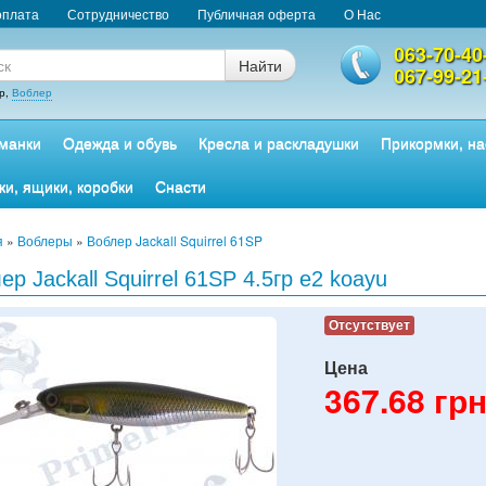
оплата
Сотрудничество
Публичная оферта
О Нас
063-70-40
Найти
067-99-21
р,
Воблер
манки
Одежда и обувь
Кресла и раскладушки
Прикормки, на
ки, ящики, коробки
Снасти
я
»
Воблеры
»
Воблер Jackall Squirrel 61SP
ер Jackall Squirrel 61SP 4.5гр e2 koayu
Отсутствует
Цена
367.68
грн