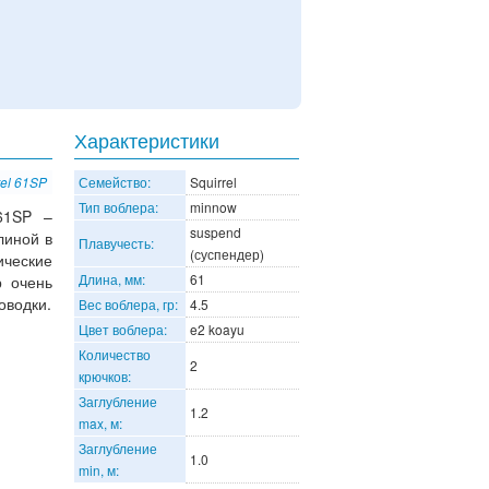
Характеристики
rel 61SP
Семейство:
Squirrel
Тип воблера:
minnow
 61SP –
suspend
линой в
Плавучесть:
(суспендер)
ические
Длина, мм:
61
р очень
оводки.
Вес воблера, гр:
4.5
Цвет воблера:
e2 koayu
Количество
2
крючков:
Заглубление
1.2
max, м:
Заглубление
1.0
min, м: