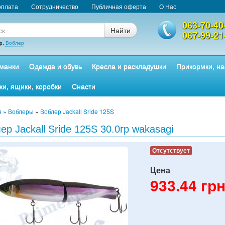
оплата
Сотрудничество
Публичная оферта
О Нас
063-70-40
Найти
067-99-21
р,
Воблер
манки
Одежда и обувь
Кресла и раскладушки
Прикормки, на
ки, ящики, коробки
Снасти
я
»
Воблеры
»
Воблер Jackall Sride 125S
ер Jackall Sride 125S 30.0гр wakasagi
Отсутствует
Цена
933.44
грн