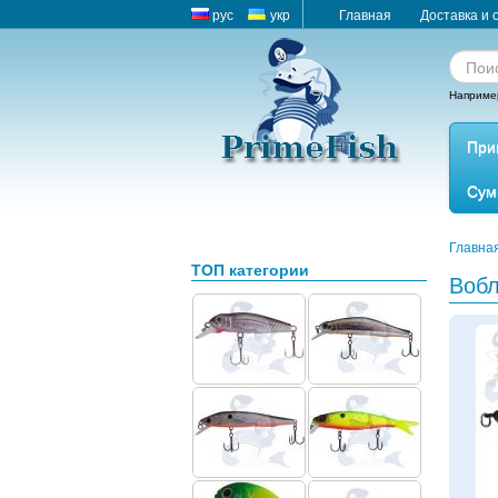
рус
укр
Главная
Доставка и 
Наприме
При
Сум
Главна
ТОП категории
Вобл