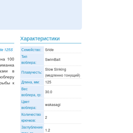
Характеристики
ide 125S
Семейство:
Sride
Тип
 на 100
SwimBait
воблера:
иманка
Slow Sinking
азии в
Плавучесть:
(медленно тонущий)
облеру
Длина, мм:
125
 рыбы к
Вес
30.0
воблера, гр:
Цвет
wakasagi
воблера:
Количество
2
крючков:
Заглубление
1.2
max, м: