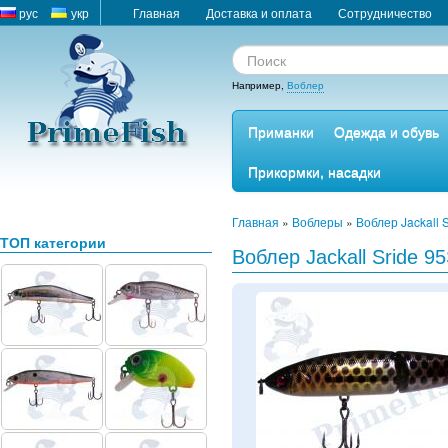
рус
укр
Главная
Доставка и оплата
Сотрудничество
Например,
Воблер
Приманки
Одежда и обувь
Прикормки, насадки
Главная
»
Воблеры
»
Воблер Jackall 
ТОП категории
Воблер Jackall Sride 95