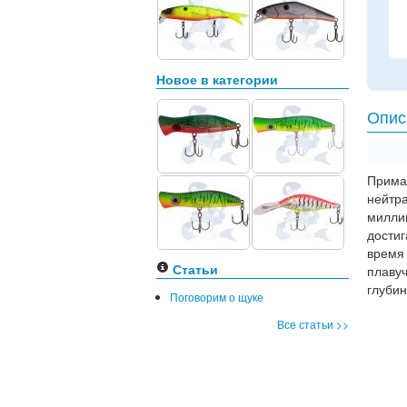
Новое в категории
Опис
Прима
нейтра
милли
дости
время
Статьи
плаву
глубин
Поговорим о щуке
Все статьи >>