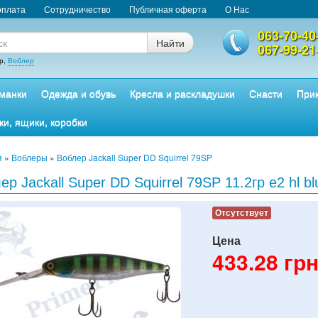
оплата
Сотрудничество
Публичная оферта
О Нас
063-70-40
Найти
067-99-21
р,
Воблер
манки
Одежда и обувь
Кресла и раскладушки
Снасти
Прик
ки, ящики, коробки
я
»
Воблеры
»
Воблер Jackall Super DD Squirrel 79SP
ер Jackall Super DD Squirrel 79SP 11.2гр e2 hl blu
Отсутствует
Цена
433.28
грн