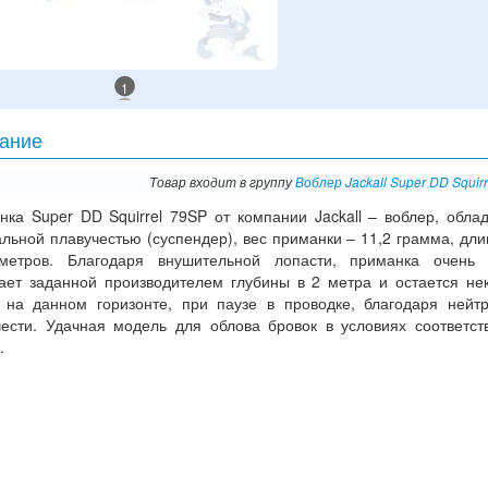
1
ание
Товар входит в группу
Воблер Jackall Super DD Squir
нка Super DD Squirrel 79SP от компании Jackall – воблер, обл
льной плавучестью (суспендер), вес приманки – 11,2 грамма, дли
метров. Благодаря внушительной лопасти, приманка очень 
гает заданной производителем глубины в 2 метра и остается не
 на данном горизонте, при паузе в проводке, благодаря нейт
чести. Удачная модель для облова бровок в условиях соответс
.