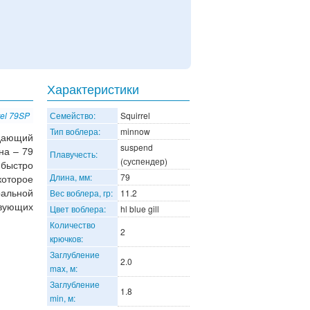
Характеристики
rel 79SP
Семейство:
Squirrel
Тип воблера:
minnow
адающий
suspend
на – 79
Плавучесть:
(суспендер)
быстро
Длина, мм:
79
которое
ральной
Вес воблера, гр:
11.2
твующих
Цвет воблера:
hl blue gill
Количество
2
крючков:
Заглубление
2.0
max, м:
Заглубление
1.8
min, м: