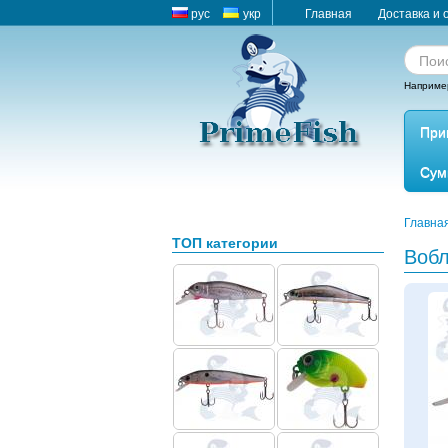
рус
укр
Главная
Доставка и 
Наприме
При
Сум
Главна
ТОП категории
Вобл