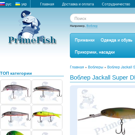
рус
укр
Главная
Доставка и оплата
Сотрудничество
Например,
Воблер
Приманки
Одежда и обувь
Прикормки, насадки
Главная
»
Воблеры
»
Воблер Jackall 
ТОП категории
Воблер Jackall Super DD