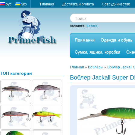
рус
укр
Главная
Доставка и оплата
Сотрудничество
Например,
Воблер
Приманки
Одежда и обувь
Сумки, ящики, коробки
Сна
Главная
»
Воблеры
»
Воблер Jackall 
ТОП категории
Воблер Jackall Super DD