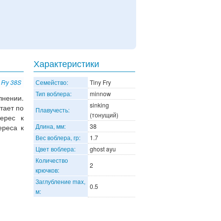
Характеристики
 Fry 38S
Семейство:
Tiny Fry
Тип воблера:
minnow
лнении.
sinking
тает по
Плавучесть:
(тонущий)
ерес к
Длина, мм:
38
ереса к
Вес воблера, гр:
1.7
Цвет воблера:
ghost ayu
Количество
2
крючков:
Заглубление max,
0.5
м: