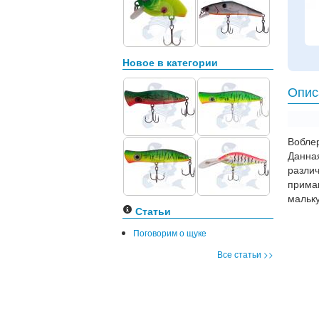
Новое в категории
Опис
Вобле
Данная
разли
прима
мальку
Статьи
Поговорим о щуке
Все статьи >>