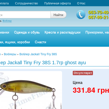
оплата
Сотрудничество
Публичная оферта
О Нас
063-70-40
Найти
067-99-21
р,
Воблер
манки
Одежда и обувь
Кресла и раскладушки
Прикормки, на
ки, ящики, коробки
Снасти
я
»
Воблеры
»
Воблер Jackall Tiny Fry 38S
ер Jackall Tiny Fry 38S 1.7гр ghost ayu
Отсутствует
Цена
331.84
грн