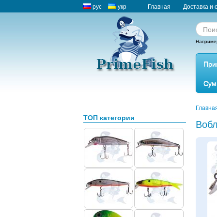
рус
укр
Главная
Доставка и 
Наприме
При
Сум
Главна
ТОП категории
Вобл