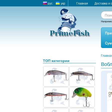
рус
укр
Главная
Доставка и 
Наприме
При
Сум
Главна
ТОП категории
Вобл