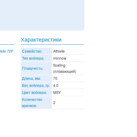
Характеристики
lete 70F
Семейство:
Athlete
Тип воблера:
minnow
floating
Плавучесть:
(плавающий)
Длина, мм:
70
Вес воблера, гр:
4.0
Цвет воблера:
MSY
Количество
2
крючков: