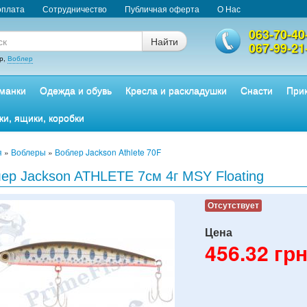
оплата
Сотрудничество
Публичная оферта
О Нас
063-70-40
Найти
067-99-21
р,
Воблер
манки
Одежда и обувь
Кресла и раскладушки
Снасти
Прик
ки, ящики, коробки
я
»
Воблеры
»
Воблер Jackson Athlete 70F
ер Jackson ATHLETE 7см 4г MSY Floating
Отсутствует
Цена
456.32
грн