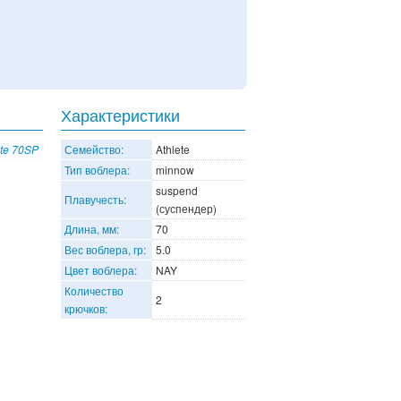
Характеристики
ete 70SP
Семейство:
Athlete
Тип воблера:
minnow
suspend
Плавучесть:
(суспендер)
Длина, мм:
70
Вес воблера, гр:
5.0
Цвет воблера:
NAY
Количество
2
крючков: