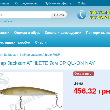
оплата
Сотрудничество
Публичная оферта
О Нас
063-70-40
Найти
067-99-21
р,
Воблер
манки
Одежда и обувь
Кресла и раскладушки
Прикормки, на
ки, ящики, коробки
Снасти
я
»
Воблеры
»
Воблер Jackson Athlete 70SP
лер Jackson ATHLETE 7см SP QU-ON NAY
Отсутствует
Цена
456.32
грн