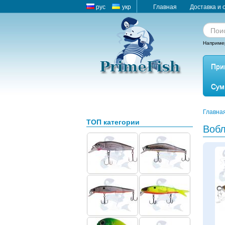
рус
укр
Главная
Доставка и 
Наприме
При
Сум
Главна
ТОП категории
Воб