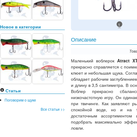
1
Новое в категории
Описание
Тов
Маленький воблерок
Atract X
прекрасно справляется с поимко
клюет и небольшая щука. Согл
обладает рабочим заглублением 
и длину в 3,5 сантиметра. В ос
Статьи
Воблер прекрасно сбалан
низкочастотную игру. Он одина
Поговорим о щуке
при твичинге. Как заявляют р
Все статьи >>
спокойной воде, но и на те
достаточным ассортиментом 
подобрать максимально эффек
ловли.