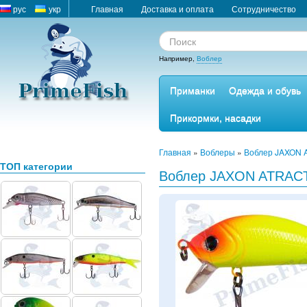
рус
укр
Главная
Доставка и оплата
Сотрудничество
Например,
Воблер
Приманки
Одежда и обувь
Прикормки, насадки
Главная
»
Воблеры
»
Воблер JAXON 
ТОП категории
Воблер JAXON ATRACT