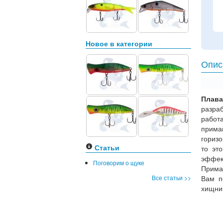
Новое в категории
Опис
Плав
разра
работа
прима
горизо
Статьи
то эт
эффек
Поговорим о щуке
Прима
Все статьи >>
Вам п
хищни