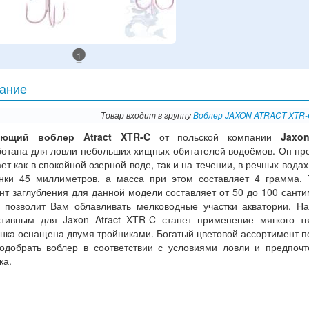
1
ание
Товар входит в группу
Воблер JAXON ATRACT XTR-
ающий воблер Atract XTR-C
от польской компании
Jaxo
ботана для ловли небольших хищных обитателей водоёмов. Он пр
ет как в спокойной озерной воде, так и на течении, в речных водах
нки 45 миллиметров, а масса при этом составляет 4 грамма. 
нт заглубления для данной модели составляет от 50 до 100 санти
о позволит Вам облавливать мелководные участки акватории. Н
тивным для Jaxon Atract XTR-C станет применение мягкого тв
нка оснащена двумя тройниками. Богатый цветовой ассортимент п
одобрать воблер в соответствии с условиями ловли и предпоч
ка.