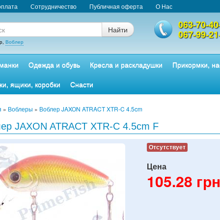
оплата
Сотрудничество
Публичная оферта
О Нас
063-70-40
Найти
067-99-21
р,
Воблер
манки
Одежда и обувь
Кресла и раскладушки
Прикормки, на
ки, ящики, коробки
Снасти
я
»
Воблеры
»
Воблер JAXON ATRACT XTR-C 4.5cm
лер JAXON ATRACT XTR-C 4.5cm F
Отсутствует
Цена
105.28
грн