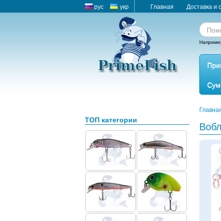
рус
укр
Главная
Доставка и 
Наприме
При
Сум
Главна
ТОП категории
Воб