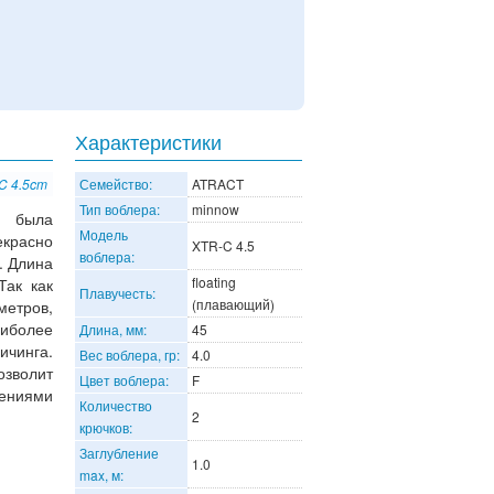
Характеристики
C 4.5cm
Семейство:
ATRACT
Тип воблера:
minnow
n
была
Модель
екрасно
XTR-C 4.5
воблера:
. Длина
floating
Так как
Плавучесть:
(плавающий)
метров,
аиболее
Длина, мм:
45
ичинга.
Вес воблера, гр:
4.0
озволит
Цвет воблера:
F
тениями
Количество
2
крючков:
Заглубление
1.0
max, м: