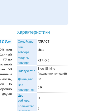
Характеристики
R-D 5cm
Семейство:
ATRACT
Тип
on
под
shad
воблера:
Данный
Модель
т 70 до
XTR-D 5
воблера:
сальной
Slow Sinking
ляет 50
Плавучесть:
(медленно тонущий)
ненным
имость,
Длина, мм:
50
ов. По
Вес
5.0
ворочно
воблера, гр:
 двумя
Цвет
D
воблера:
Количество
2
крючков: