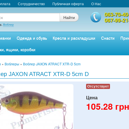
оплата
Сотрудничество
Публичная оферта
О Нас
063-70-40
Найти
067-99-21
р,
Воблер
манки
Одежда и обувь
Кресла и раскладушки
Снасти
Прик
ки, ящики, коробки
я
»
Воблеры
»
Воблер JAXON ATRACT XTR-D 5cm
лер JAXON ATRACT XTR-D 5cm D
Отсутствует
Цена
105.28
грн