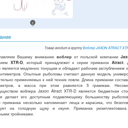
1
ание
Товар входит в группу
Воблер JAXON ATRACT XT
тавляем Вашему вниманию
воблер
от польской компании
Jax
анием
XTR-D
, который принадлежит к серии приманок
Atract
. 
р является медленно тонущим и обладает рабочим заглублением о
антиметров. Опытные рыболовы считают данную модель универ
ительно применяемых к ней техник ловли. Длина приманки состав
метров, а масса при этом равняется 5 граммам. Несом
уществом воблера Jaxon Atract XTR-D является бюджетная сто
ая делает его доступным подавляющему большинству рыболов
 приманка несколько напоминает леща и карасика, что безого
вует на голодную щуку и окуня. Приманка укомплектована
ными тройниками.