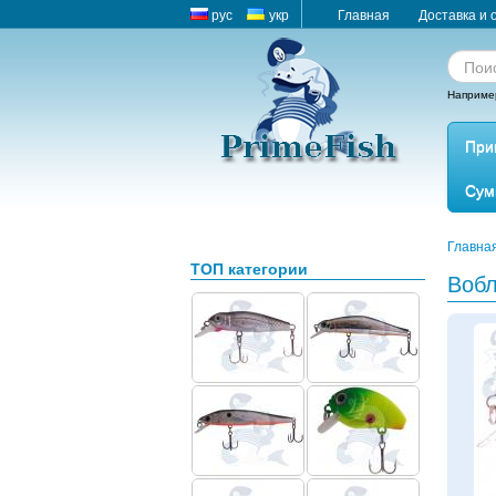
рус
укр
Главная
Доставка и 
Наприме
При
Сум
Главна
ТОП категории
Воб