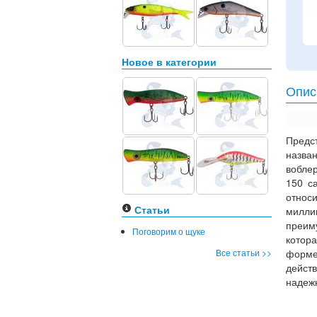
Новое в категории
Опис
Предс
назв
вобле
150 с
относ
Статьи
милли
преим
Поговорим о щуке
котор
Все статьи >>
форме
дейст
надеж