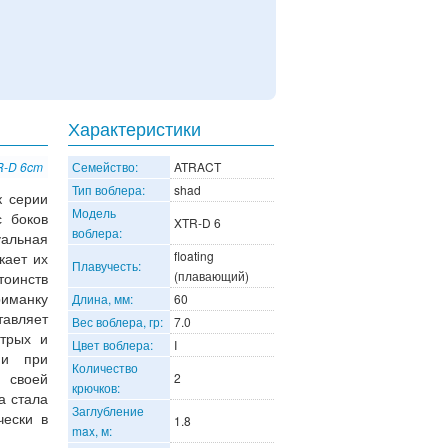
Характеристики
R-D 6cm
Семейство:
ATRACT
Тип воблера:
shad
 серии
Модель
 боков
XTR-D 6
воблера:
уальная
floating
кает их
Плавучесть:
(плавающий)
тоинств
риманку
Длина, мм:
60
тавляет
Вес воблера, гр:
7.0
стрых и
Цвет воблера:
I
 и при
Количество
 своей
2
крючков:
а стала
Заглубление
чески в
1.8
max, м: