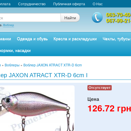
оплата
Сотрудничество
Публичная оферта
О Нас
063-70-40
Найти
067-99-21
р,
Воблер
манки
Одежда и обувь
Кресла и раскладушки
Чехлы, тубусы
кормки, насадки
я
»
Воблеры
»
Воблер JAXON ATRACT XTR-D 6cm
лер JAXON ATRACT XTR-D 6cm I
Отсутствует
Цена
126.72
грн