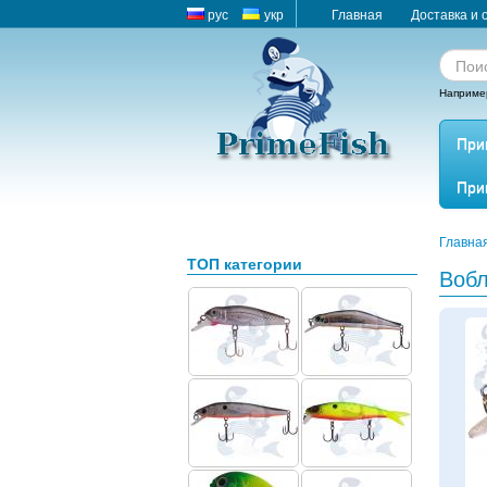
рус
укр
Главная
Доставка и 
Наприме
При
При
Главна
ТОП категории
Воб