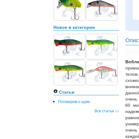
Новое в категории
Опис
Вобле
прим
телом
схоже
внима
Статьи
данно
очень 
Поговорим о щуке
60 ми
Все статьи >>
надеж
равн
универ
очень
каждой