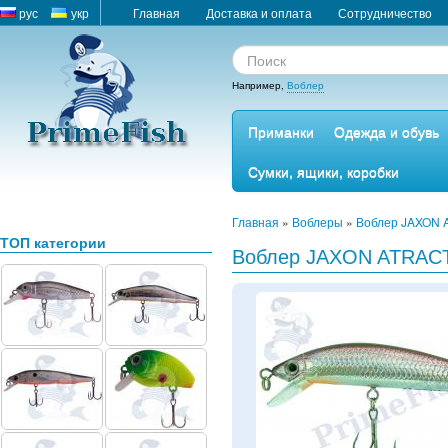
рус
укр
Главная
Доставка и оплата
Сотрудничество
Например,
Воблер
Приманки
Одежда и обувь
Сумки, ящики, коробки
Главная
»
Воблеры
»
Воблер JAXON 
ТОП категории
Воблер JAXON ATRACT