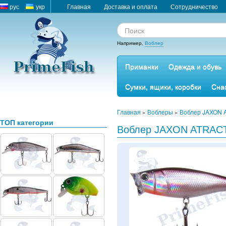
рус
укр
Главная
Доставка и оплата
Сотрудничество
Например,
Воблер
Приманки
Одежда и обувь
Сумки, ящики, коробки
Сна
Главная
»
Воблеры
»
Воблер JAXON 
ТОП категории
Воблер JAXON ATRAC