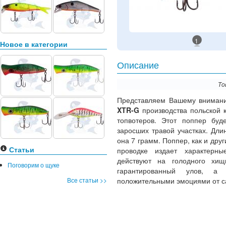
1
Новое в категории
Описание
То
Представляем Вашему вниман
XTR-G
производства польской
топвотеров. Этот поппер буд
заросших травой участках. Дли
она 7 грамм. Поппер, как и дру
Статьи
проводке издает характерны
действуют на голодного хищ
Поговорим о щуке
гарантированный улов, 
Все статьи >>
положительными эмоциями от с