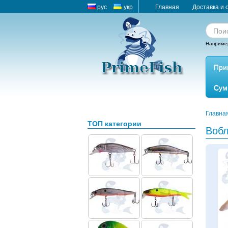
рус
укр
Главная
Доставка и 
Наприме
При
Сум
Главна
ТОП категории
Вобл