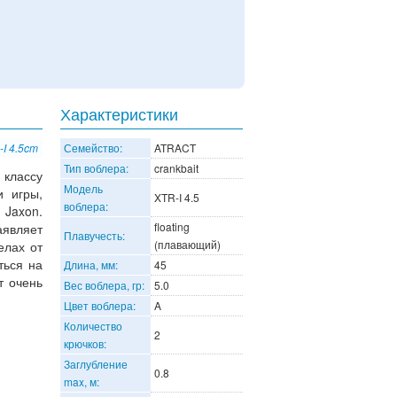
Характеристики
I 4.5cm
Семейство:
ATRACT
Тип воблера:
crankbait
классу
Модель
и игры,
XTR-I 4.5
воблера:
 Jaxon.
floating
являет
Плавучесть:
(плавающий)
елах от
ться на
Длина, мм:
45
т очень
Вес воблера, гр:
5.0
Цвет воблера:
A
Количество
2
крючков:
Заглубление
0.8
max, м: