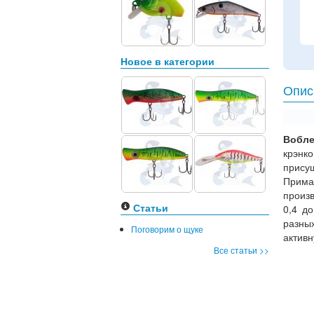
Новое в категории
Опис
Вобле
крэнк
прису
Прима
произ
Статьи
0,4 д
разны
Поговорим о щуке
активн
Все статьи >>