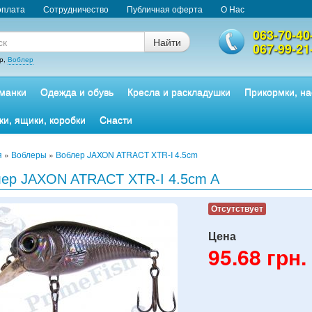
оплата
Сотрудничество
Публичная оферта
О Нас
063-70-40
Найти
067-99-21
р,
Воблер
манки
Одежда и обувь
Кресла и раскладушки
Прикормки, на
ки, ящики, коробки
Снасти
я
»
Воблеры
»
Воблер JAXON ATRACT XTR-I 4.5cm
ер JAXON ATRACT XTR-I 4.5cm A
Отсутствует
Цена
95.68
грн.