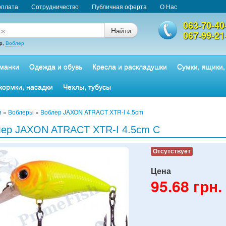
оплата
Сотрудничество
Публичная оферта
О Нас
063-70-40
Найти
067-99-21
р,
Воблер
манки
Одежда и обувь
Кресла и раскладушки
Сумки, ящики,
кормки, насадки
Чехлы, тубусы
я
»
Воблеры
»
Воблер JAXON ATRACT XTR-I 4.5cm
ер JAXON ATRACT XTR-I 4.5cm C
Отсутствует
Цена
95.68
грн.