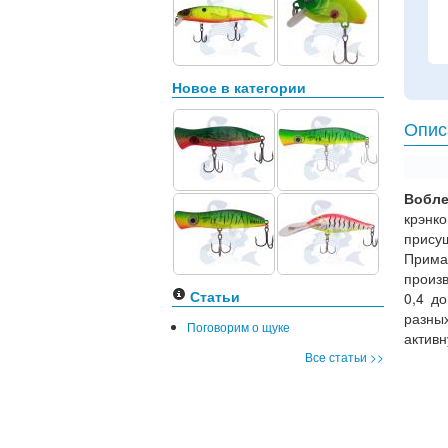
Новое в категории
Опис
Вобле
крэнк
прису
Прима
произ
Статьи
0,4 д
разны
Поговорим о щуке
активн
Все статьи >>