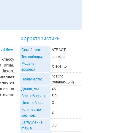
Характеристики
I 4.5cm
Семейство:
ATRACT
Тип воблера:
crankbait
классу
Модель
и игры,
XTR-I 4.5
воблера:
 Jaxon.
floating
являет
Плавучесть:
(плавающий)
елах от
ться на
Длина, мм:
45
т очень
Вес воблера, гр:
5.0
Цвет воблера:
C
Количество
2
крючков:
Заглубление
0.8
max, м: