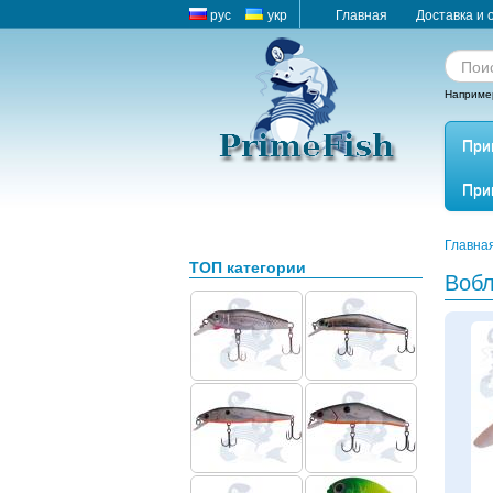
рус
укр
Главная
Доставка и 
Наприме
При
При
Главна
ТОП категории
Вобл