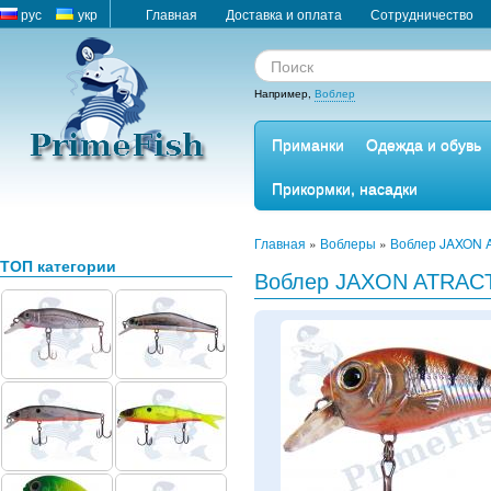
рус
укр
Главная
Доставка и оплата
Сотрудничество
Например,
Воблер
Приманки
Одежда и обувь
Прикормки, насадки
Главная
»
Воблеры
»
Воблер JAXON 
ТОП категории
Воблер JAXON ATRACT