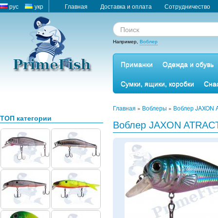
рус
укр
Главная
Доставка и оплата
Сотрудничество
Например,
Воблер
Приманки
Одежда и обувь
Сумки, ящики, коробки
Сна
Главная
»
Воблеры
»
Воблер JAXON 
ТОП категории
Воблер JAXON ATRACT