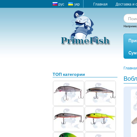
рус
укр
Главная
Доставка и 
Наприме
При
Сум
Главна
ТОП категории
Воб