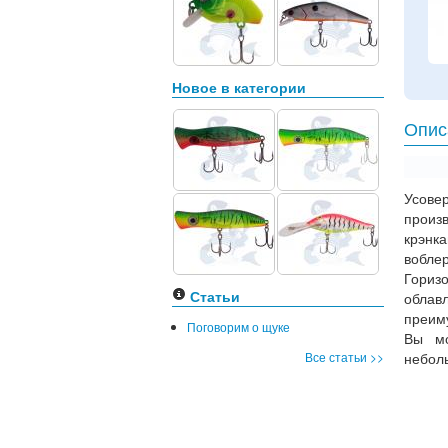
Новое в категории
Опис
Усове
произ
крэнк
вобле
Гориз
Статьи
облав
преим
Поговорим о щуке
Вы мо
Все статьи >>
неболь