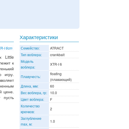
Характеристики
R-I 6cm
Семейство:
ATRACT
Тип воблера:
crankbait
 Little
Модель
лежит к
XTR-I 6
воблера:
тенький
floating
ю игру.
Плавучесть:
(плавающий)
зволяет
мненным
Длина, мм:
60
й цене.
Вес воблера, гр:
10.0
 пусть
Цвет воблера:
F
Количество
2
крючков:
Заглубление
1.0
max, м: