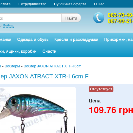
оплата
Сотрудничество
Публичная оферта
О Нас
063-70-40
Найти
067-99-21
р,
Воблер
манки
Одежда и обувь
Кресла и раскладушки
Прикормки, на
ки, ящики, коробки
Снасти
я
»
Воблеры
»
Воблер JAXON ATRACT XTR-I 6cm
лер JAXON ATRACT XTR-I 6cm F
Отсутствует
Цена
109.76
грн