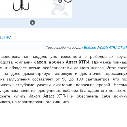
1
ание
Товар входит в группу
Воблер JAXON ATRACT XT
ршенствованная модель уже известного в рыболовных кругах
водства компании
Jaxon
,
воблер Atract XTR-I
. Приманка принад
ам и обладает всеми особенностями данного класса. Этот толс
р на деле демонстрирует активную и достаточно агрессивну
онт заглубления составляет от 50 до 100 сантиметров, что по
ливать неглубокие участки акватории, поросшие травой. Несо
уществом является доступность воблера благодаря его невысоко
жете купить Jaxon Atract XTR-I и обеспечить себе поимку
шого, но гарантированного хищника.