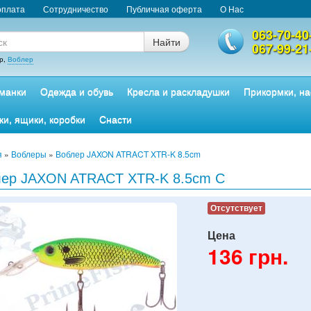
оплата
Сотрудничество
Публичная оферта
О Нас
063-70-40
Найти
067-99-21
р,
Воблер
манки
Одежда и обувь
Кресла и раскладушки
Прикормки, на
ки, ящики, коробки
Снасти
я
»
Воблеры
»
Воблер JAXON ATRACT XTR-K 8.5cm
лер JAXON ATRACT XTR-K 8.5cm C
Отсутствует
Цена
136
грн.