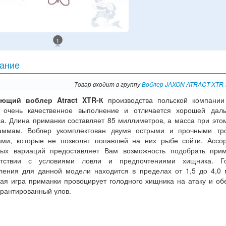
1
ание
Товар входит в группу
Воблер JAXON ATRACT XTR-
ющий воблер Atract XTR-К
производства польской компани
 очень качественное выполнение и отличается хорошей даль
са. Длина приманки составляет 85 миллиметров, а масса при это
аммам. Воблер укомплектован двумя острыми и прочными тр
ами, которые не позволят попавшей на них рыбе сойти. Ассо
вых вариаций предоставляет Вам возможность подобрать при
етствии с условиями ловли и предпочтениями хищника. Го
бления для данной модели находится в пределах от 1,5 до 4,0 
ная игра приманки провоцирует голодного хищника на атаку и об
арантированный улов.