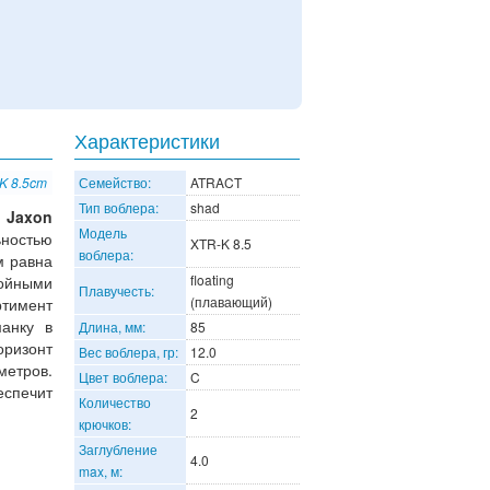
Характеристики
K 8.5cm
Семейство:
ATRACT
Тип воблера:
shad
и
Jaxon
Модель
ностью
XTR-K 8.5
воблера:
м равна
floating
ойными
Плавучесть:
(плавающий)
ртимент
манку в
Длина, мм:
85
ризонт
Вес воблера, гр:
12.0
метров.
Цвет воблера:
C
еспечит
Количество
2
крючков:
Заглубление
4.0
max, м: