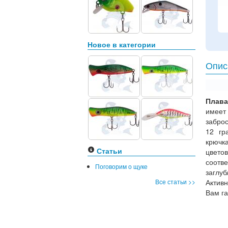
Новое в категории
Опис
Плава
имеет
забро
12 гр
крючк
Статьи
цвето
соотв
Поговорим о щуке
заглу
Все статьи >>
Актив
Вам г