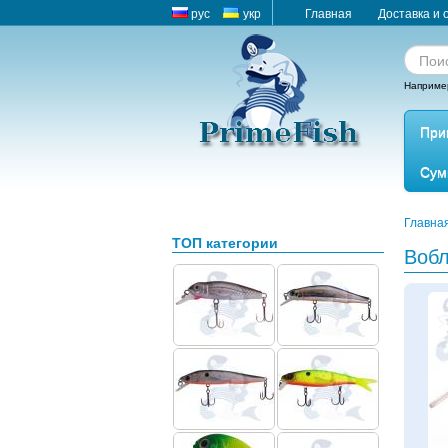
рус
укр
Главная
Доставка и 
Наприме
При
Сум
Главна
ТОП категории
Воб