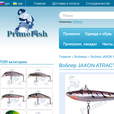
рус
укр
Главная
Доставка и оплата
Сотрудничество
Например,
Воблер
Приманки
Одежда и обувь
Прикормки, насадки
Чехлы,
Главная
»
Воблеры
»
Воблер JAXON 
ТОП категории
Воблер JAXON ATRACT