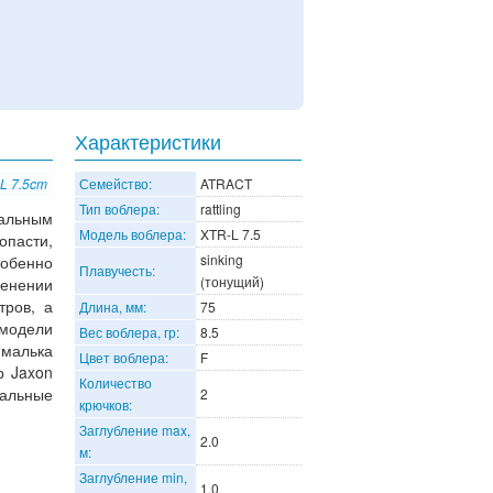
Характеристики
L 7.5cm
Семейство:
ATRACT
Тип воблера:
rattling
альным
Модель воблера:
XTR-L 7.5
опасти,
sinking
обенно
Плавучесть:
(тонущий)
енении
тров, а
Длина, мм:
75
модели
Вес воблера, гр:
8.5
 малька
Цвет воблера:
F
р Jaxon
Количество
альные
2
крючков:
Заглубление max,
2.0
м:
Заглубление min,
1.0