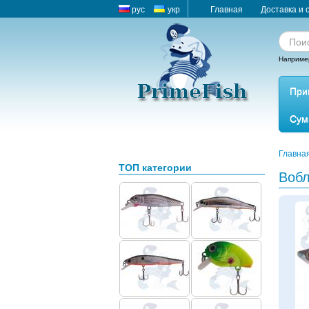
рус
укр
Главная
Доставка и 
Наприме
При
Сум
Главна
ТОП категории
Вобл