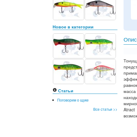
Новое в категории
Опис
Тону
предс
прима
эффек
равно
Статьи
масса
наход
Поговорим о щуке
мирно
Все статьи >>
Atrac
возмож