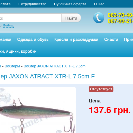
оплата
Сотрудничество
Публичная оферта
О Нас
063-70-40
Найти
067-99-21
р,
Воблер
манки
Одежда и обувь
Кресла и раскладушки
Снасти
Прик
ки, ящики, коробки
я
»
Воблеры
»
Воблер JAXON ATRACT XTR-L 7.5cm
ер JAXON ATRACT XTR-L 7.5cm F
Отсутствует
Цена
137.6
грн.