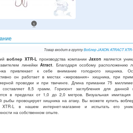
1
ание
Товар входит в группу
Воблер JAXON ATRACT XTR-
щий
воблер XTR-L
производства компании
Jaxon
является уник
тавителем линейки
Atract
. Благодаря особому расположению л
нка привлекает к себе внимание голодного хищника. Ос
тивно он работает в местах «жирования» хищника, при прим
мерной проводки и при твичинге. Длина приманки 75 миллиме
 составляет 8,5 грамм. Горизонт заглубления для данной 
ится в пределах от 1,0 до 2,0 метров. Визуальная имитация
й рыбы провоцирует хищника на атаку. Вы можете купить вобле
t XTR-L в нашем интернет-магазине и испытать его уник
ности на собственном опыте.