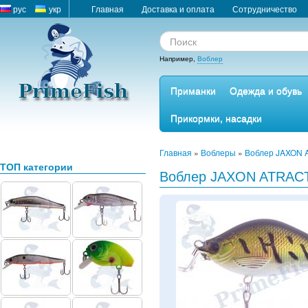
рус
укр
Главная
Доставка и оплата
Сотрудничество
Например,
Воблер
Приманки
Одежда и обувь
Прикормки, насадки
Главная
»
Воблеры
»
Воблер JAXON 
ТОП категории
Воблер JAXON ATRACT