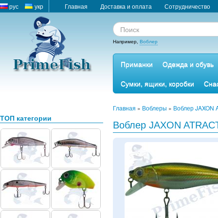
рус
укр
Главная
Доставка и оплата
Сотрудничество
Например,
Воблер
Приманки
Одежда и обувь
Сумки, ящики, коробки
Сна
Главная
»
Воблеры
»
Воблер JAXON 
ТОП категории
Воблер JAXON ATRACT