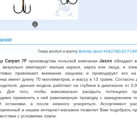
1
ание
Товар входит в группу
Воблер Jaxon HOLO SELECT CA
р Carpan 7F
производства польской компании
Jaxon
обладает в
, визуально имитирует малька карася, карпа или леща, и эти
тивно привлекает внимание хищника и провоцирует его на 
нка имеет длину 70 миллиметров, и массу в 13 грамм. Согласно
одителя, данная модель работает на глубине в диапазоне от 2,0
в. Для того, чтобы максимально раскрыть потенциал пр
одимо применить к ней равномерную проводку с замедлением п
й остановки, а после немного ускоряться. Ассортимент рас
тавленный в нашем интернет-магазине позволит Вам подобрать п
ветствии с условиями ловли.