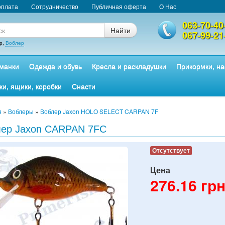
оплата
Сотрудничество
Публичная оферта
О Нас
063-70-40
Найти
067-99-21
р,
Воблер
манки
Одежда и обувь
Кресла и раскладушки
Прикормки, на
ки, ящики, коробки
Снасти
я
»
Воблеры
»
Воблер Jaxon HOLO SELECT CARPAN 7F
лер Jaxon CARPAN 7FC
Отсутствует
Цена
276.16
грн