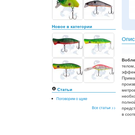
Новое в категории
Опис
Вобле
телом
эффек
Прима
произв
Статьи
метро
необх
Поговорим о щуке
полно
Все статьи >>
предс
в соот