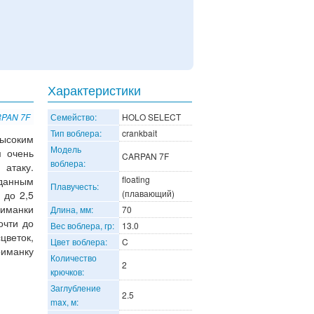
Характеристики
RPAN 7F
Семейство:
HOLO SELECT
Тип воблера:
crankbait
ысоким
Модель
м очень
CARPAN 7F
воблера:
атаку.
floating
 данным
Плавучесть:
(плавающий)
 до 2,5
иманки
Длина, мм:
70
очти до
Вес воблера, гр:
13.0
цветок,
Цвет воблера:
C
риманку
Количество
2
крючков:
Заглубление
2.5
max, м: