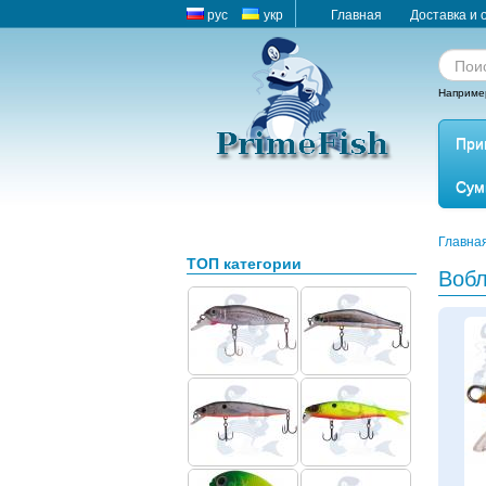
рус
укр
Главная
Доставка и 
Наприме
При
Сум
Главна
ТОП категории
Воб