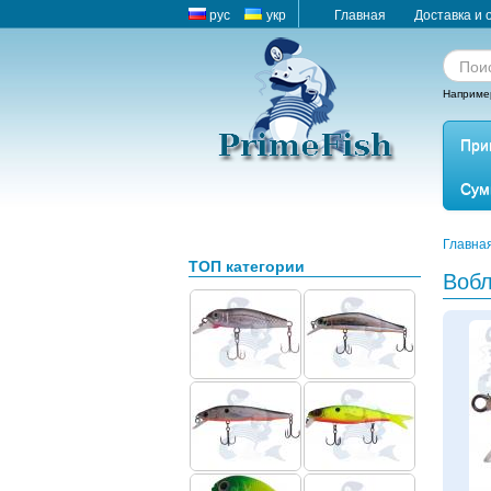
рус
укр
Главная
Доставка и 
Наприме
При
Сум
Главна
ТОП категории
Воб