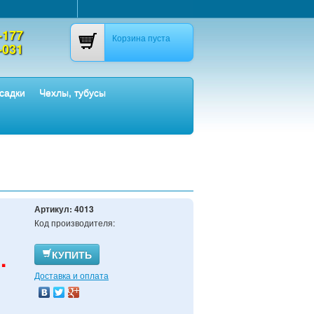
-177
Корзина пуста
-031
садки
Чехлы, тубусы
Артикул:
4013
Код производителя:
.
КУПИТЬ
Доставка и оплата