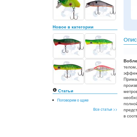
Новое в категории
Опис
Вобле
телом
эффек
Прима
произв
Статьи
метро
необх
Поговорим о щуке
полно
Все статьи >>
предс
в соот