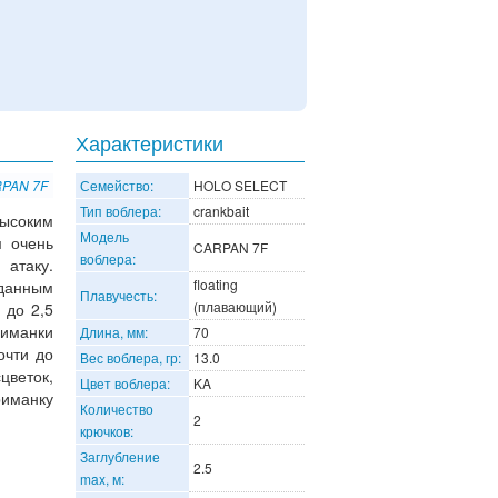
Характеристики
RPAN 7F
Семейство:
HOLO SELECT
Тип воблера:
crankbait
ысоким
Модель
м очень
CARPAN 7F
воблера:
атаку.
floating
 данным
Плавучесть:
(плавающий)
 до 2,5
иманки
Длина, мм:
70
очти до
Вес воблера, гр:
13.0
цветок,
Цвет воблера:
KA
риманку
Количество
2
крючков:
Заглубление
2.5
max, м: