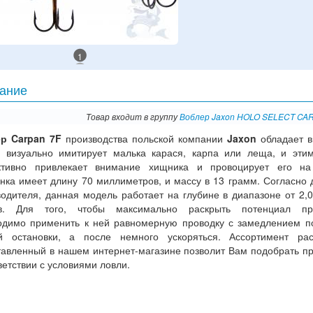
1
ание
Товар входит в группу
Воблер Jaxon HOLO SELECT CA
р Carpan 7F
производства польской компании
Jaxon
обладает в
, визуально имитирует малька карася, карпа или леща, и эти
тивно привлекает внимание хищника и провоцирует его на 
нка имеет длину 70 миллиметров, и массу в 13 грамм. Согласно
одителя, данная модель работает на глубине в диапазоне от 2,0
в. Для того, чтобы максимально раскрыть потенциал пр
одимо применить к ней равномерную проводку с замедлением п
й остановки, а после немного ускоряться. Ассортимент рас
тавленный в нашем интернет-магазине позволит Вам подобрать п
ветствии с условиями ловли.