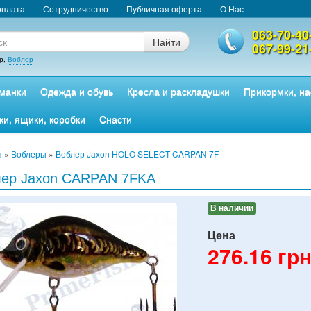
оплата
Сотрудничество
Публичная оферта
О Нас
063-70-40
Найти
067-99-21
р,
Воблер
манки
Одежда и обувь
Кресла и раскладушки
Прикормки, на
ки, ящики, коробки
Снасти
я
»
Воблеры
»
Воблер Jaxon HOLO SELECT CARPAN 7F
лер Jaxon CARPAN 7FKA
В наличии
Цена
276.16
грн