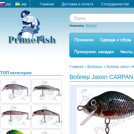
рус
укр
Главная
Доставка и оплата
Сотрудничество
Например,
Воблер
Приманки
Одежда и обувь
Прикормки, насадки
Чехлы,
Главная
»
Воблеры
»
Воблер Jaxon 
ТОП категории
Воблер Jaxon CARPAN