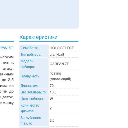
Характеристики
RPAN 7F
Семейство:
HOLO SELECT
Тип воблера:
crankbait
ысоким
Модель
м очень
CARPAN 7F
воблера:
атаку.
floating
 данным
Плавучесть:
(плавающий)
 до 2,5
иманки
Длина, мм:
70
очти до
Вес воблера, гр:
13.0
цветок,
Цвет воблера:
W
риманку
Количество
2
крючков:
Заглубление
2.5
max, м: