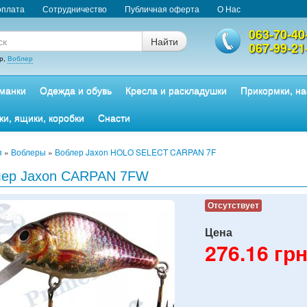
оплата
Сотрудничество
Публичная оферта
О Нас
063-70-40
Найти
067-99-21
р,
Воблер
манки
Одежда и обувь
Кресла и раскладушки
Прикормки, на
ки, ящики, коробки
Снасти
я
»
Воблеры
»
Воблер Jaxon HOLO SELECT CARPAN 7F
лер Jaxon CARPAN 7FW
Отсутствует
Цена
276.16
грн