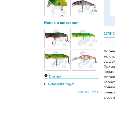
Новое в категории
Опис
Вобле
телом
эффек
Прима
произв
Статьи
метро
необх
Поговорим о щуке
полно
Все статьи >>
предс
в соот