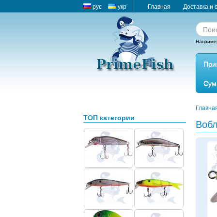
рус
укр
Главная
Доставка и 
Наприме
При
Сум
Главна
ТОП категории
Воб