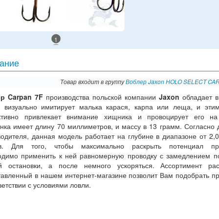
1
ание
Товар входит в группу
Воблер Jaxon HOLO SELECT CA
р Carpan 7F
производства польской компании
Jaxon
обладает в
, визуально имитирует малька карася, карпа или леща, и эти
тивно привлекает внимание хищника и провоцирует его на 
нка имеет длину 70 миллиметров, и массу в 13 грамм. Согласно
одителя, данная модель работает на глубине в диапазоне от 2,0
в. Для того, чтобы максимально раскрыть потенциал пр
одимо применить к ней равномерную проводку с замедлением п
й остановки, а после немного ускоряться. Ассортимент рас
тавленный в нашем интернет-магазине позволит Вам подобрать п
ветствии с условиями ловли.